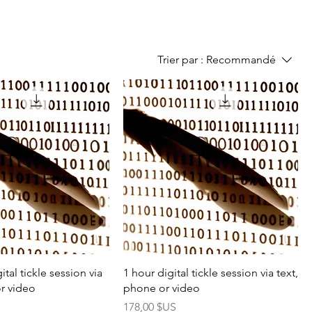
Trier par :
Recommandé
tal tickle session via
1 hour digital tickle session via text,
or video
phone or video
Prix
178,00 $US