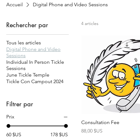
Accueil
Digital Phone and Video Sessions
4 articles
Rechercher par
Tous les articles
Digital Phone and Video
Sessions
Individual In Person Tickle
Sessions
June Tickle Temple
Tickle Con Campout 2024
Filtrer par
Prix
Consultation Fee
Prix
88,00 $US
60 $US
178 $US