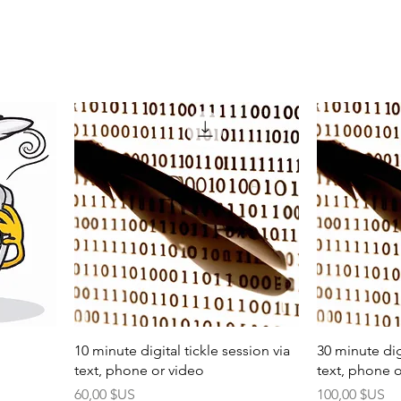
10 minute digital tickle session via
30 minute digi
text, phone or video
text, phone 
Prix
Prix
60,00 $US
100,00 $US